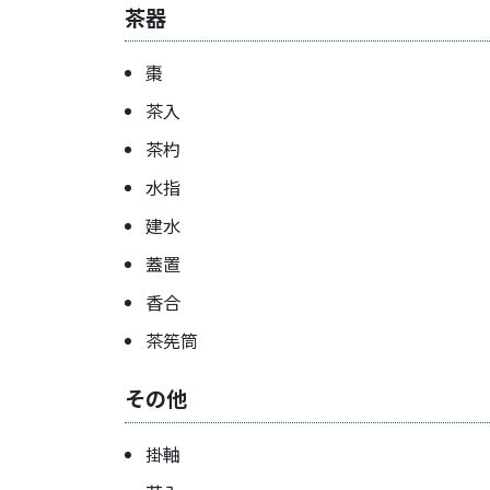
茶器
棗
茶入
茶杓
水指
建水
蓋置
香合
茶筅筒
その他
掛軸