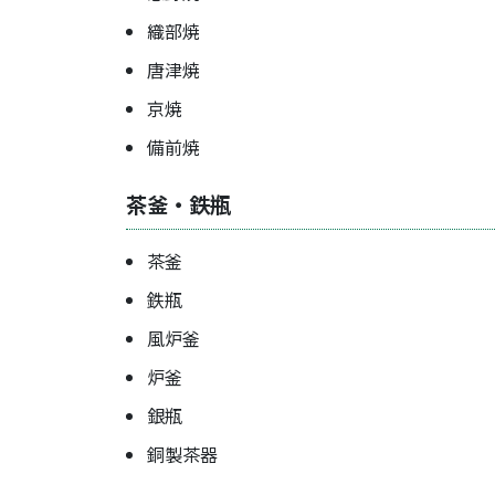
織部焼
唐津焼
京焼
備前焼
茶釜・鉄瓶
茶釜
鉄瓶
風炉釜
炉釜
銀瓶
銅製茶器